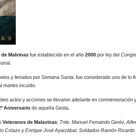
a de Malvinas
fue establecido en el año
2000
por ley del
Congr
onal.
etos y feriados por
Semana Santa
, fue considerado uno de lo f
l martes incuído.
ables actos y acciones se llevaron adelante en conmemoración 
2º Aniversario
de aquella Gesta.
is
Veteranos de Malavinas
:
Tnte. Manuel Fernando Geréz, Alfe
nio Colazo y Enrique José Ayarzábal, Soldados Ramón Ricardo