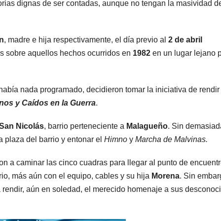
orias dignas de ser contadas, aunque no tengan la masividad de
n
, madre e hija respectivamente, el día previo al
2 de abril
as sobre aquellos hechos ocurridos en
1982
en un lugar lejano 
 había nada programado, decidieron tomar la iniciativa de rendir
nos y Caídos en la Guerra
.
 San Nicolás
, barrio perteneciente a
Malagueño
. Sin demasiad
a plaza del barrio y entonar el
Himno
y
Marcha de Malvinas.
aron a caminar las cinco cuadras para llegar al punto de encuent
io, más aún con el equipo, cables y su hija
Morena
. Sin embar
s a rendir, aún en soledad, el merecido homenaje a sus desconoc