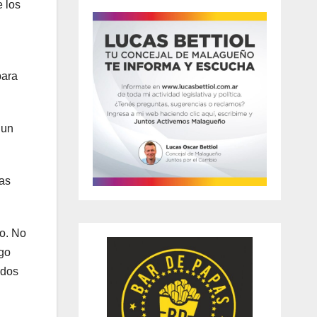
 los
para
 un
as
ro. No
go
idos