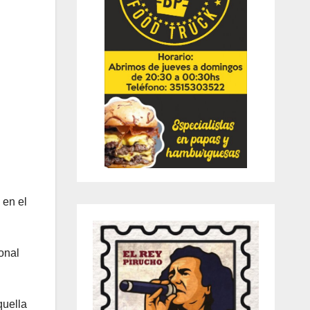
 en el
onal
quella