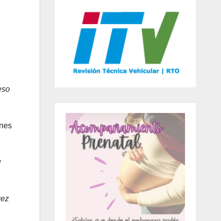
eso
ines
y
rez