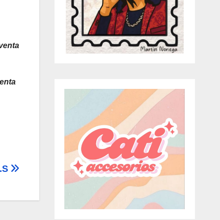
 venta
uenta
O.S