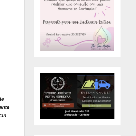
de
ente
tan