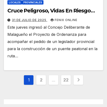
LOCALES
PROVINCIALES
Cruce Peligroso, Vidas En Riesgo…
31 DE JULIO DE 2025
FENIX ONLINE
Este jueves ingresó al Concejo Deliberante de
Malagueño el Proyecto de Ordenanza para
acompañar el pedido de un legislador provincial
para la construcción de un puente peatonal en la
ruta…
Paginación
1
2
…
22
de
entradas