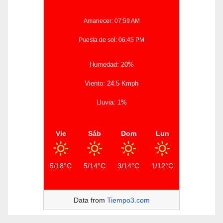
Amanecer: 07:59 AM
Puesta de sol: 06:45 PM
Humedad: 20%
Viento: 24.5 Kmph
Lluvia: 1%
Vie
Sáb
Dom
Lun
5/18°C
5/14°C
3/14°C
1/12°C
Data from
Tiempo3.com