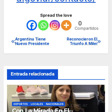
Spread the love
0
Compartidos
Argentina Tiene
Reconocieron El
Navegación
Nuevo Presidente
Triunfo A Milei
de
entradas
Entrada relacionada
DEPORTES
LOCALES
NACIONALES
Con La Mirada En El