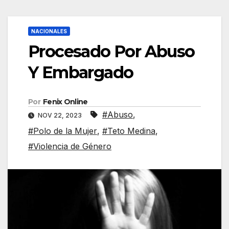
NACIONALES
Procesado Por Abuso
Y Embargado
Por
Fenix Online
#Abuso
,
NOV 22, 2023
#Polo de la Mujer
,
#Teto Medina
,
#Violencia de Género