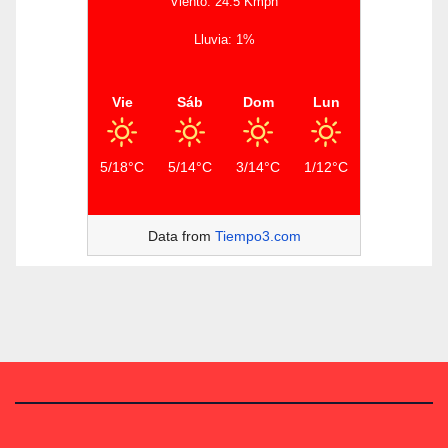
Viento: 24.5 Kmph
Lluvia: 1%
Vie
Sáb
Dom
Lun
5/18°C
5/14°C
3/14°C
1/12°C
Data from
Tiempo3.com