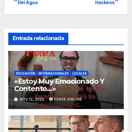
Navegación
Del Agua
Hackeos
de
entradas
Entrada relacionada
EDUCACIÓN
INTERNACIONALES
LOCALES
«Estoy Muy Emocionado Y
Contento…»
NOV 12, 2025
FENIX ONLINE