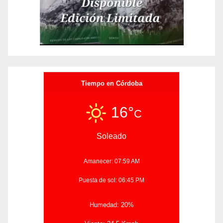
Tiempo en Córdoba
16°
C
Soleado
Amanecer: 07:59 AM
Puesta de sol: 06:45 PM
Humedad: 20%