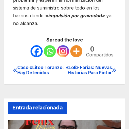
problema y esperan la normalización del
sistema de suministro sobre todo en los
barrios donde
«impulsión por gravedad»
ya
no alcanza.
Spread the love
0
Compartidos
Caso «Lito» Toranzo:
«Loli» Farias: Nuevas
Navegación
Hay Detenidos
Historias Para Pintar
de
entradas
Entrada relacionada