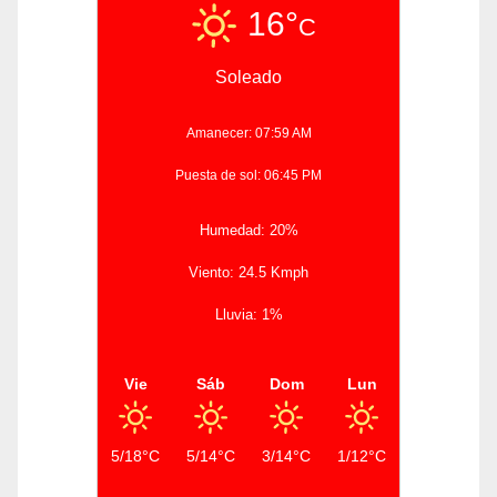
16°
C
Soleado
Amanecer: 07:59 AM
Puesta de sol: 06:45 PM
Humedad: 20%
Viento: 24.5 Kmph
Lluvia: 1%
Vie
Sáb
Dom
Lun
5/18°C
5/14°C
3/14°C
1/12°C