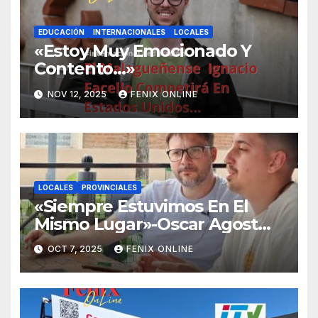
EDUCACIÓN
INTERNACIONALES
LOCALES
«Estoy Muy Emocionado Y
Contento…»
NOV 12, 2025
FENIX ONLINE
LOCALES
PROVINCIALES
«Siempre Estuvimos En El
Mismo Lugar»-Oscar Agost
Carreño-
OCT 7, 2025
FENIX ONLINE