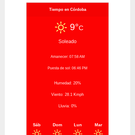
Tiempo en Córdoba
9°
C
Soleado
Amanecer: 07:58 AM
Puesta de sol: 06:46 PM
Humedad: 20%
Viento: 28.1 Kmph
Lluvia: 0%
Sáb
Dom
Lun
Mar