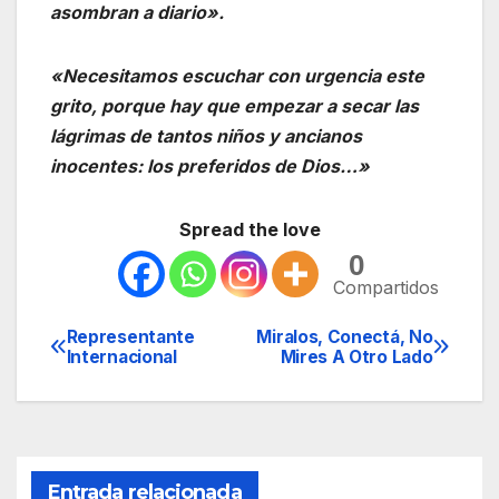
asombran a diario».
«Necesitamos escuchar con urgencia este
grito, porque hay que empezar a secar las
lágrimas de tantos niños y ancianos
inocentes: los preferidos de Dios…»
Spread the love
0
Compartidos
Representante
Miralos, Conectá, No
Navegación
Internacional
Mires A Otro Lado
de
entradas
Entrada relacionada