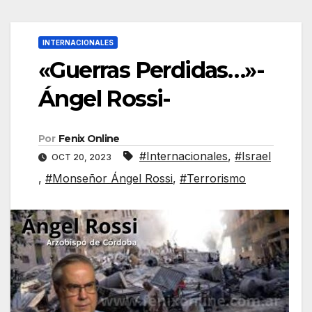
INTERNACIONALES
«Guerras Perdidas…»-
Ángel Rossi-
Por
Fenix Online
#Internacionales
,
#Israel
OCT 20, 2023
,
#Monseñor Ángel Rossi
,
#Terrorismo