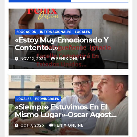
EDUCACIÓN
INTERNACIONALES
LOCALES
«Estoy Muy Emocionado Y
Contento…»
NOV 12, 2025
FENIX ONLINE
LOCALES
PROVINCIALES
«Siempre Estuvimos En El
Mismo Lugar»-Oscar Agost
Carreño-
OCT 7, 2025
FENIX ONLINE