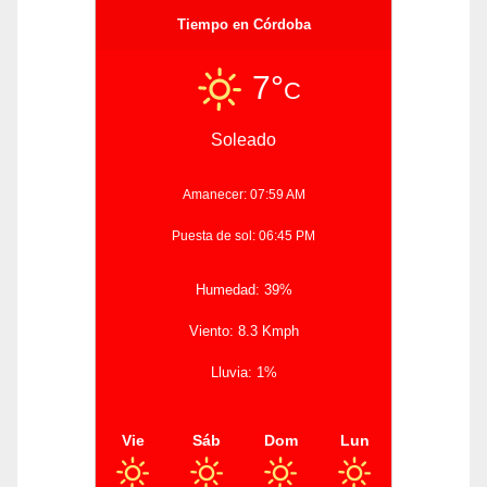
Tiempo en Córdoba
7°
C
Soleado
Amanecer: 07:59 AM
Puesta de sol: 06:45 PM
Humedad: 39%
Viento: 8.3 Kmph
Lluvia: 1%
Vie
Sáb
Dom
Lun