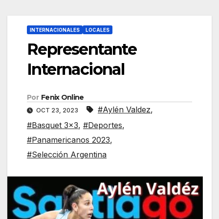
INTERNACIONALES
LOCALES
Representante
Internacional
Por
Fenix Online
#Aylén Valdez
,
OCT 23, 2023
#Basquet 3x3
,
#Deportes
,
#Panamericanos 2023
,
#Selección Argentina