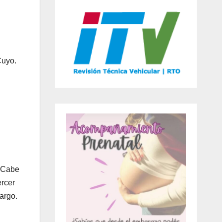
Cuyo.
. Cabe
ercer
argo.