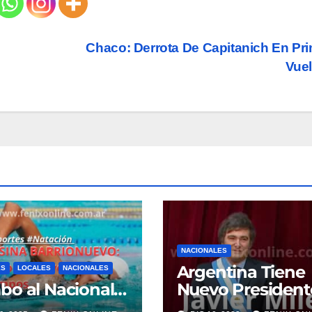
Chaco: Derrota De Capitanich En Pr
Vue
NACIONALES
Argentina Tiene
ES
LOCALES
NACIONALES
o al Nacional…
Nuevo President