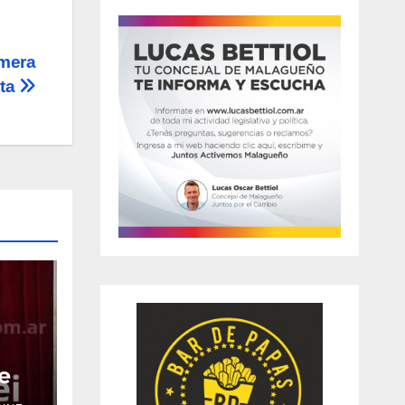
imera
lta
e