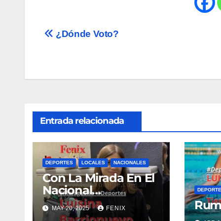
Navegación
¿Dónde Voto?
de
entradas
Entrada relacionada
DEPORTES
LOCALES
NACIONALES
Con La Mirada En El
Nacional…
DEPORT
Rumb
MAY 20, 2025
FENIX