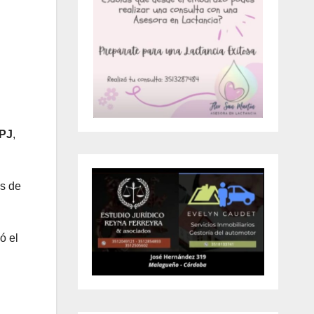
PJ
,
os de
ó el