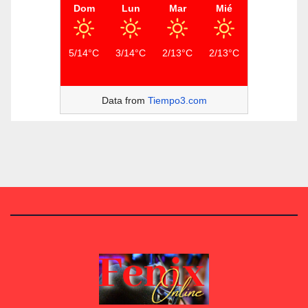
Dom
Lun
Mar
Mié
5/14°C
3/14°C
2/13°C
2/13°C
Data from
Tiempo3.com