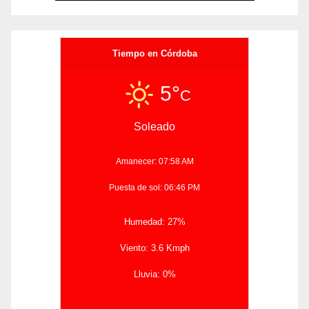
Tiempo en Córdoba
5°
C
Soleado
Amanecer: 07:58 AM
Puesta de sol: 06:46 PM
Humedad: 27%
Viento: 3.6 Kmph
Lluvia: 0%