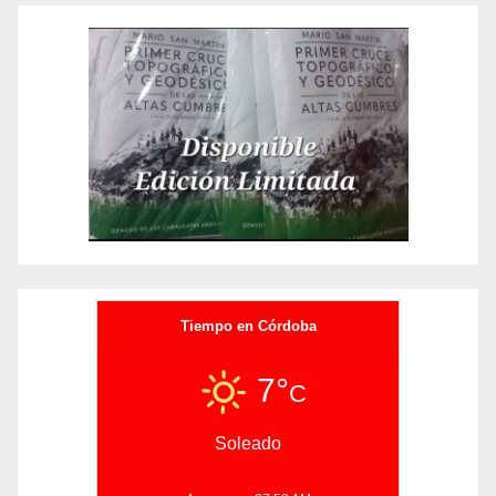
Tiempo en Córdoba
7°
C
Soleado