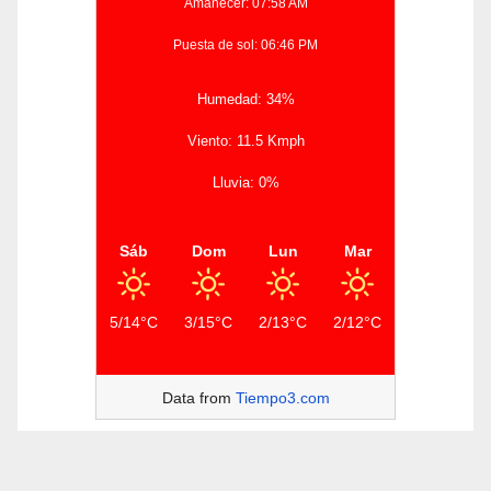
Amanecer: 07:58 AM
Puesta de sol: 06:46 PM
Humedad: 34%
Viento: 11.5 Kmph
Lluvia: 0%
Sáb
Dom
Lun
Mar
5/14°C
3/15°C
2/13°C
2/12°C
Data from
Tiempo3.com