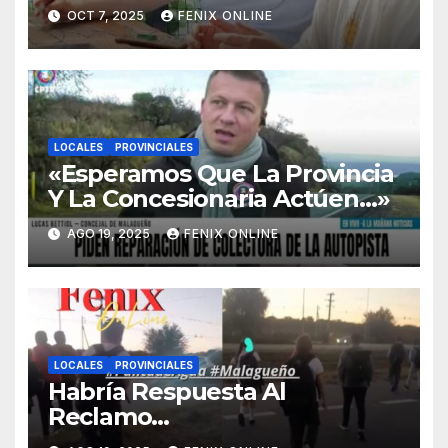
Carreño-
OCT 7, 2025
FENIX ONLINE
LOCALES
PROVINCIALES
«Esperamos Que La Provincia
Y La Concesionaria Actúen…»
AGO 19, 2025
FENIX ONLINE
LOCALES
PROVINCIALES
Habría Respuesta Al
Reclamo…