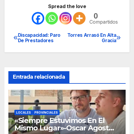
Spread the love
0
Compartidos
Discapacidad: Paro
Torres Arrasó En Alta
Navegación
De Prestadores
Gracia
de
entradas
Entrada relacionada
LOCALES
PROVINCIALES
«Siempre Estuvimos En El
Mismo Lugar»-Oscar Agost