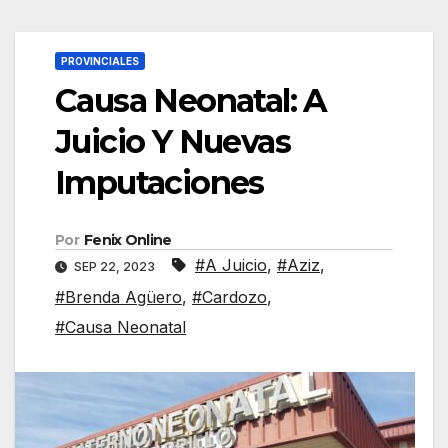
PROVINCIALES
Causa Neonatal: A
Juicio Y Nuevas
Imputaciones
Por
Fenix Online
#A Juicio
,
#Aziz
,
SEP 22, 2023
#Brenda Agüero
,
#Cardozo
,
#Causa Neonatal