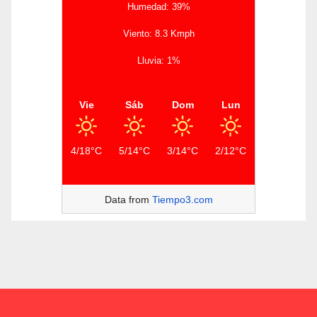
Humedad: 39%
Viento: 8.3 Kmph
Lluvia: 1%
Vie
Sáb
Dom
Lun
4/18°C
5/14°C
3/14°C
2/12°C
Data from
Tiempo3.com