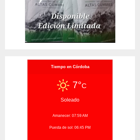
Tiempo en Córdoba
7°
C
Soleado
Amanecer: 07:59 AM
Puesta de sol: 06:45 PM