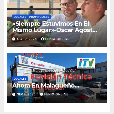
LOCALES
PROVINCIALES
«Siempre Estuvimos En El
Mismo Lugar»-Oscar Agost
Carreño-
OCT 7, 2025
FENIX ONLINE
LOCALES
Ahora En Malagueño…
SEP 8, 2025
FENIX ONLINE