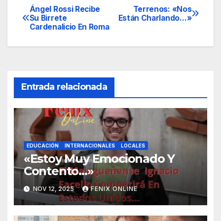
Ángel Rossi Recibe
Terrenos: «Nos
Navegación
Su Birrete
Están Charlando…»
Cardenalicio En Roma
de
entradas
Entrada relacionada
EDUCACIÓN
INTERNACIONALES
LOCALES
«Estoy Muy Emocionado Y
Contento…»
NOV 12, 2025
FENIX ONLINE