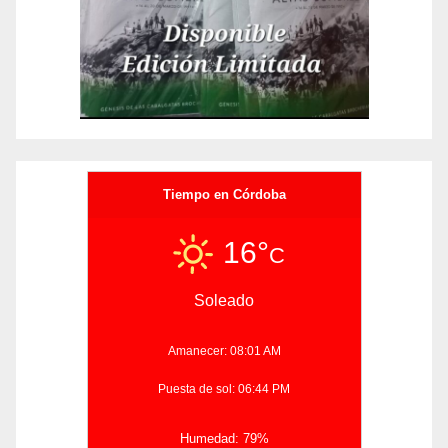
Tiempo en Córdoba
16°
C
Soleado
Amanecer: 08:01 AM
Puesta de sol: 06:44 PM
Humedad: 79%