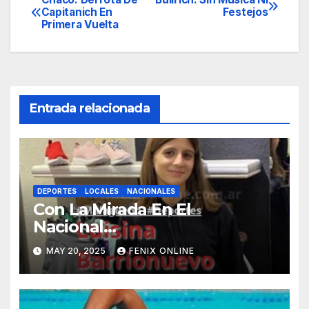
Navegación
Capitanich En
Festejos
Primera Vuelta
de
entradas
Entrada relacionada
DEPORTES
LOCALES
NACIONALES
Con La Mirada En El
Nacional…
MAY 20, 2025
FENIX ONLINE