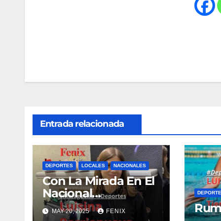
Navegación
de
entradas
Entrada relacionada
DEPORTES
LOCALES
NACIONALES
Con La Mirada En El
Nacional…
DEPORT
Rumb
MAY 20, 2025
FENIX