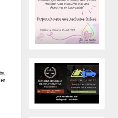
aba
 en