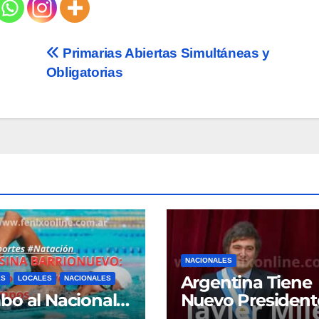
Primarias Abiertas Simultáneas y
Obligatorias
NACIONALES
Argentina Tiene
ES
LOCALES
NACIONALES
o al Nacional…
Nuevo President