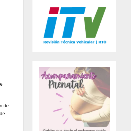
de
ón de
 de