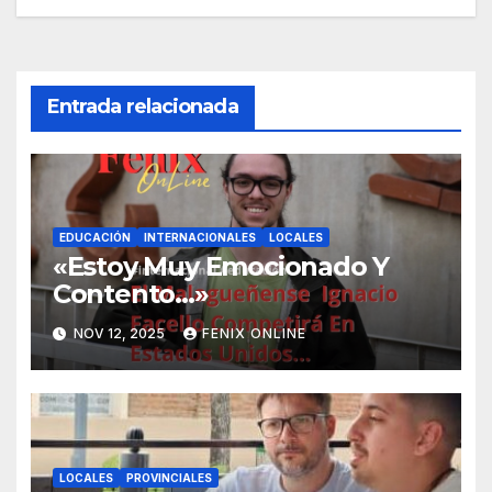
entradas
Entrada relacionada
EDUCACIÓN
INTERNACIONALES
LOCALES
«Estoy Muy Emocionado Y
Contento…»
NOV 12, 2025
FENIX ONLINE
LOCALES
PROVINCIALES