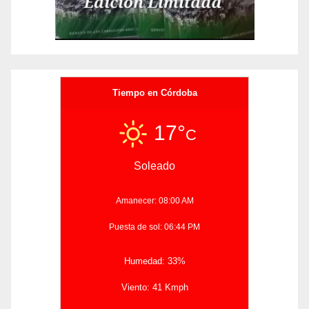
Tiempo en Córdoba
17°
C
Soleado
Amanecer: 08:00 AM
Puesta de sol: 06:44 PM
Humedad: 33%
Viento: 41 Kmph