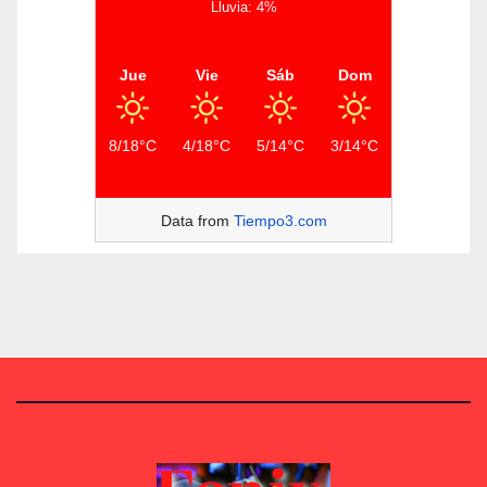
Lluvia: 4%
Jue
Vie
Sáb
Dom
8/18°C
4/18°C
5/14°C
3/14°C
Data from
Tiempo3.com