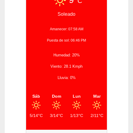
C
Soleado
Amanecer: 07:58 AM
Puesta de sol: 06:46 PM
Humedad: 20%
Viento: 28.1 Kmph
Lluvia: 0%
Sáb
Dom
Lun
Mar
5/14°C
3/14°C
1/13°C
2/11°C