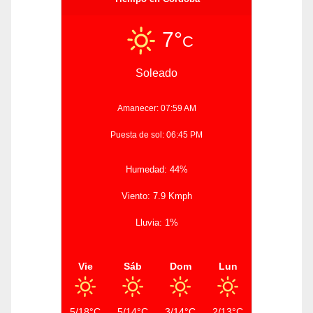
7°
C
Soleado
Amanecer: 07:59 AM
Puesta de sol: 06:45 PM
Humedad: 44%
Viento: 7.9 Kmph
Lluvia: 1%
Vie
Sáb
Dom
Lun
5/18°C
5/14°C
3/14°C
2/13°C