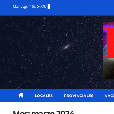
Saltar
Mar. Ago 4th, 2026
al
contenido
LOCALES
PROVINCIALES
NAC
Mes:
marzo 2024