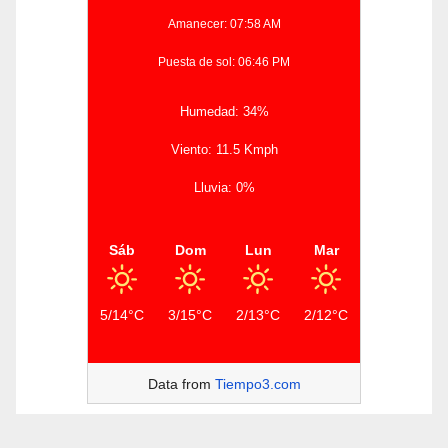
Amanecer: 07:58 AM
Puesta de sol: 06:46 PM
Humedad: 34%
Viento: 11.5 Kmph
Lluvia: 0%
Sáb
Dom
Lun
Mar
5/14°C
3/15°C
2/13°C
2/12°C
Data from
Tiempo3.com