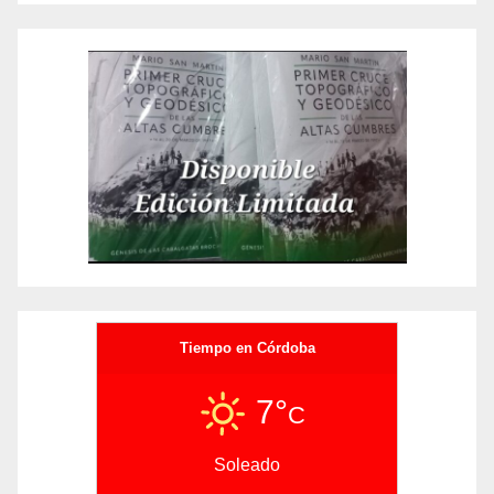
Tiempo en Córdoba
7°
C
Soleado