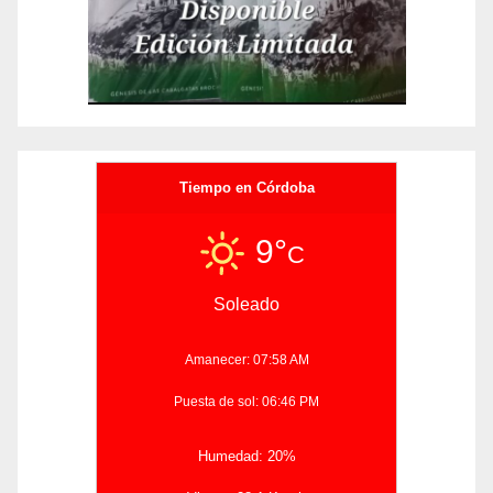
Tiempo en Córdoba
9°
C
Soleado
Amanecer: 07:58 AM
Puesta de sol: 06:46 PM
Humedad: 20%