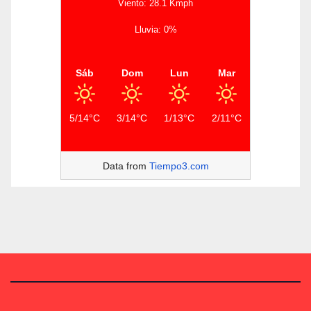
Viento: 28.1 Kmph
Lluvia: 0%
Sáb
Dom
Lun
Mar
5/14°C
3/14°C
1/13°C
2/11°C
Data from
Tiempo3.com