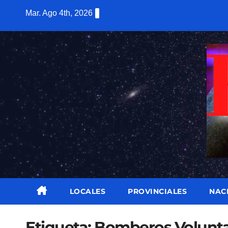
Saltar
Mar. Ago 4th, 2026
al
contenido
LOCALES
PROVINCIALES
NAC
Etiqueta:
Bomberos Volunta