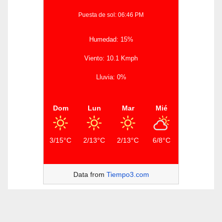
Puesta de sol: 06:46 PM
Humedad: 15%
Viento: 10.1 Kmph
Lluvia: 0%
Dom
Lun
Mar
Mié
3/15°C
2/13°C
2/13°C
6/8°C
Data from
Tiempo3.com