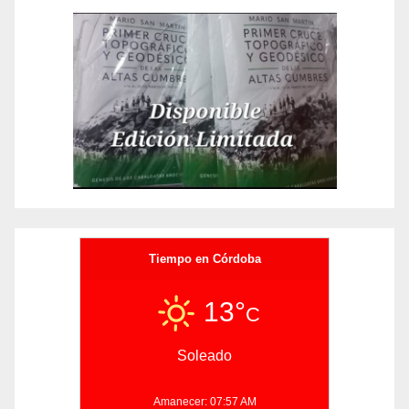
Tiempo en Córdoba
13°
C
Soleado
Amanecer: 07:57 AM