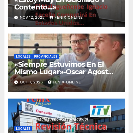
Contento…»
NOV 12, 2025
FENIX ONLINE
LOCALES
PROVINCIALES
«Siempre Estuvimos En El
Mismo Lugar»-Oscar Agost
Carreño-
OCT 7, 2025
FENIX ONLINE
LOCALES