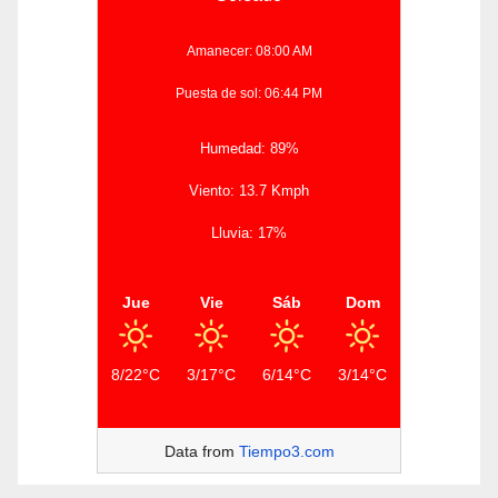
Amanecer: 08:00 AM
Puesta de sol: 06:44 PM
Humedad: 89%
Viento: 13.7 Kmph
Lluvia: 17%
Jue
Vie
Sáb
Dom
8/22°C
3/17°C
6/14°C
3/14°C
Data from
Tiempo3.com