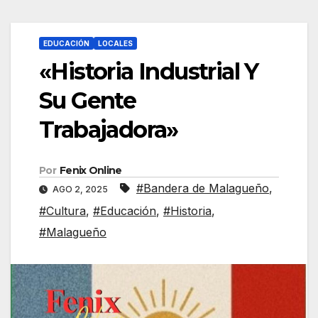
EDUCACIÓN
LOCALES
«Historia Industrial Y
Su Gente
Trabajadora»
Por
Fenix Online
#Bandera de Malagueño
,
AGO 2, 2025
#Cultura
,
#Educación
,
#Historia
,
#Malagueño