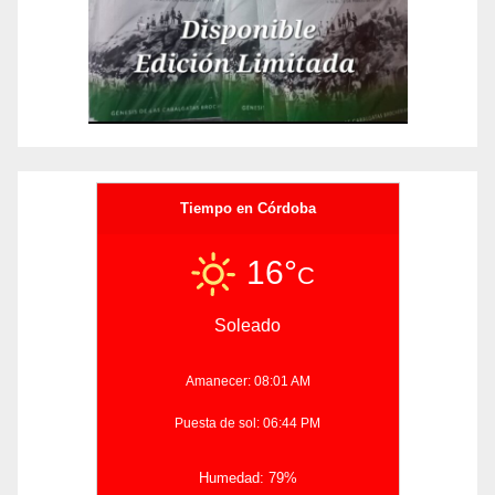
Tiempo en Córdoba
16°
C
Soleado
Amanecer: 08:01 AM
Puesta de sol: 06:44 PM
Humedad: 79%