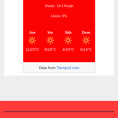
Viento: 14.4 Kmph
Lluvia: 6%
Jue
Vie
Sáb
Dom
11/23°C
8/18°C
4/19°C
5/14°C
Data from
Tiempo3.com