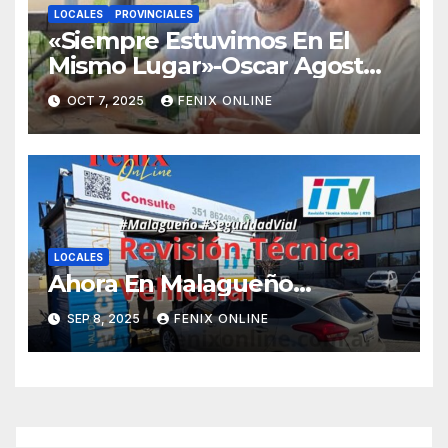
LOCALES
PROVINCIALES
«Siempre Estuvimos En El
Mismo Lugar»-Oscar Agost
Carreño-
OCT 7, 2025
FENIX ONLINE
LOCALES
Ahora En Malagueño…
SEP 8, 2025
FENIX ONLINE