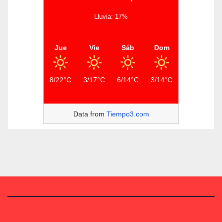
Lluvia: 17%
Jue
Vie
Sáb
Dom
8/22°C
3/17°C
6/14°C
3/14°C
Data from
Tiempo3.com