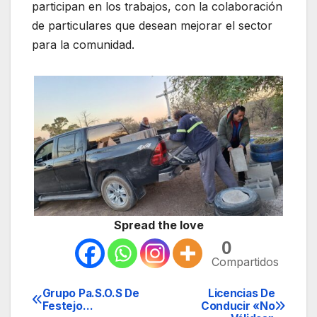
participan en los trabajos, con la colaboración
de particulares que desean mejorar el sector
para la comunidad.
Spread the love
0
Compartidos
Grupo Pa.S.O.S De
Licencias De
Navegación
Festejo…
Conducir «No