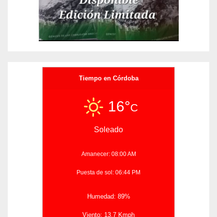
Tiempo en Córdoba
16°
C
Soleado
Amanecer: 08:00 AM
Puesta de sol: 06:44 PM
Humedad: 89%
Viento: 13.7 Kmph