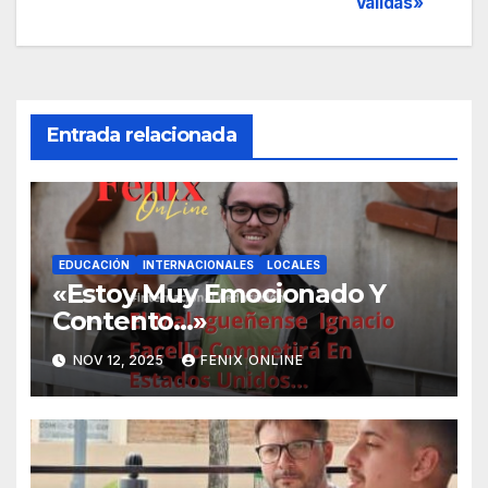
Válidas»
de
entradas
Entrada relacionada
EDUCACIÓN
INTERNACIONALES
LOCALES
«Estoy Muy Emocionado Y
Contento…»
NOV 12, 2025
FENIX ONLINE