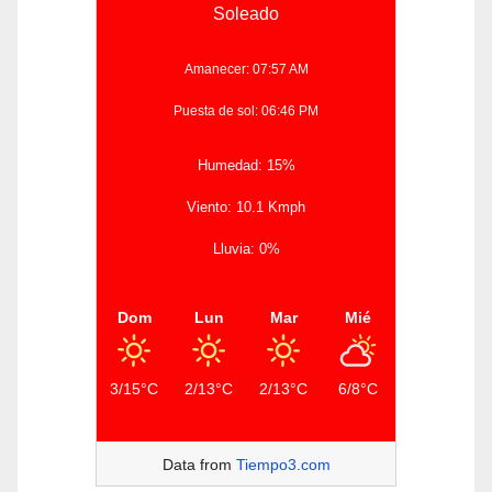
Soleado
Amanecer: 07:57 AM
Puesta de sol: 06:46 PM
Humedad: 15%
Viento: 10.1 Kmph
Lluvia: 0%
Dom
Lun
Mar
Mié
3/15°C
2/13°C
2/13°C
6/8°C
Data from
Tiempo3.com