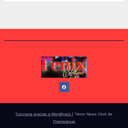
Funciona gracias a WordPress
|
Tema: News Click de
Themeansar