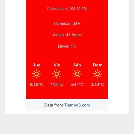
Puesta de sol: 06:44 PM
Humedad: 33%
Viento: 41 Kmph
Lluvia: 4%
Jue
Vie
Sáb
Dom
8/18°C
4/18°C
5/14°C
3/14°C
Data from
Tiempo3.com