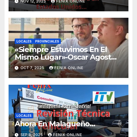
NOV 12, 2025
FENIX ONLINE
LOCALES
PROVINCIALES
«Siempre Estuvimos En El
Mismo Lugar»-Oscar Agost
Carreño-
OCT 7, 2025
FENIX ONLINE
LOCALES
Ahora En Malagueño…
SEP 8, 2025
FENIX ONLINE