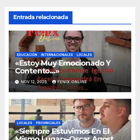
Entrada relacionada
EDUCACIÓN
INTERNACIONALES
LOCALES
«Estoy Muy Emocionado Y
Contento…»
NOV 12, 2025
FENIX ONLINE
LOCALES
PROVINCIALES
«Siempre Estuvimos En El
Mismo Lugar»-Oscar Agost