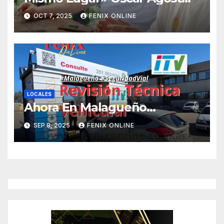
Carreño-
OCT 7, 2025
FENIX ONLINE
LOCALES
Ahora En Malagueño…
SEP 8, 2025
FENIX ONLINE