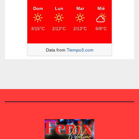
Dom
Lun
Mar
Mié
3/15°C
2/13°C
2/13°C
6/8°C
Data from
Tiempo3.com