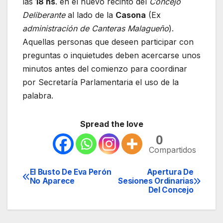
las
18 hs
. en el nuevo recinto del
Concejo
Deliberante
al lado de la
Casona
(Ex
administración de Canteras Malagueño
).
Aquellas personas que deseen participar con
preguntas o inquietudes deben acercarse unos
minutos antes del comienzo para coordinar
por Secretaría Parlamentaria el uso de la
palabra.
Spread the love
0
Compartidos
El Busto De Eva Perón
Apertura De
Navegación
No Aparece
Sesiones Ordinarias
Del Concejo
de
entradas