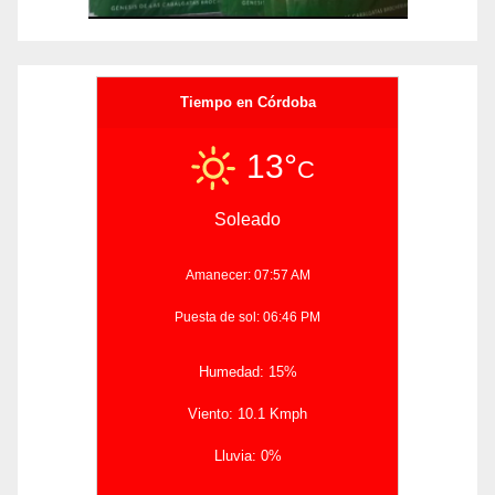
Tiempo en Córdoba
13°
C
Soleado
Amanecer: 07:57 AM
Puesta de sol: 06:46 PM
Humedad: 15%
Viento: 10.1 Kmph
Lluvia: 0%