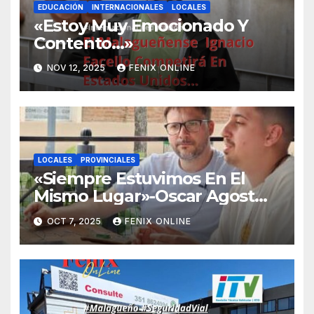
EDUCACIÓN
INTERNACIONALES
LOCALES
«Estoy Muy Emocionado Y
Contento…»
NOV 12, 2025
FENIX ONLINE
LOCALES
PROVINCIALES
«Siempre Estuvimos En El
Mismo Lugar»-Oscar Agost
Carreño-
OCT 7, 2025
FENIX ONLINE