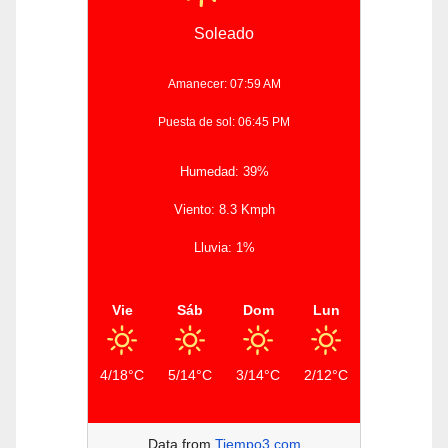
Soleado
Amanecer: 07:59 AM
Puesta de sol: 06:45 PM
Humedad: 39%
Viento: 8.3 Kmph
Lluvia: 1%
Vie
Sáb
Dom
Lun
4/18°C
5/14°C
3/14°C
2/12°C
Data from
Tiempo3.com