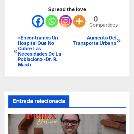
Spread the love
0
Compartidos
«Encontramos Un
Aumento Del
Navegación
Hospital Que No
Transporte Urbano
Cubre Las
de
Necesidades De La
Población» -Dr. R.
entradas
Masih
Entrada relacionada