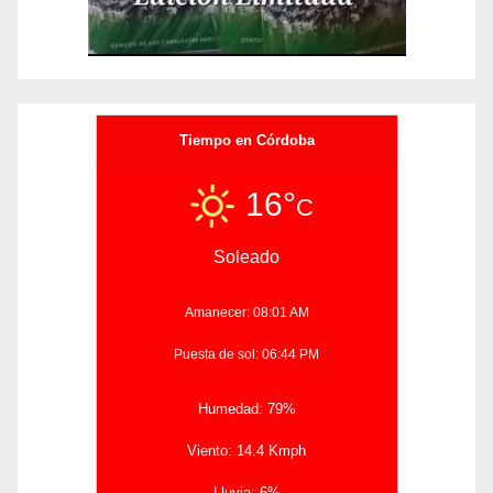
Tiempo en Córdoba
16°
C
Soleado
Amanecer: 08:01 AM
Puesta de sol: 06:44 PM
Humedad: 79%
Viento: 14.4 Kmph
Lluvia: 6%