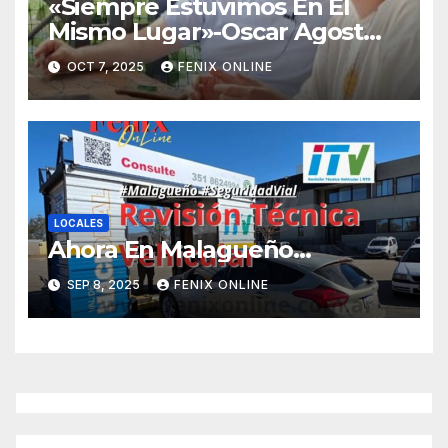
«Siempre Estuvimos En El
Mismo Lugar»-Oscar Agost
Carreño-
OCT 7, 2025
FENIX ONLINE
LOCALES
Ahora En Malagueño…
SEP 8, 2025
FENIX ONLINE