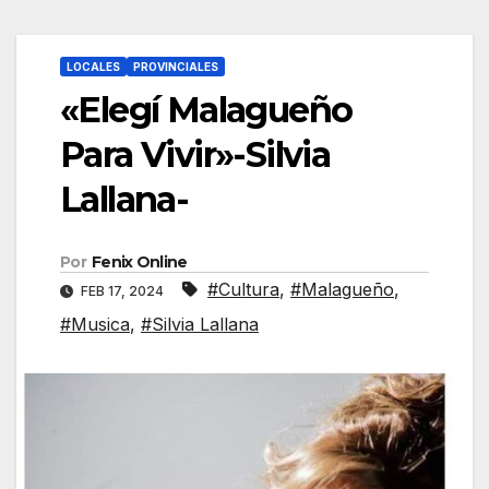
LOCALES
PROVINCIALES
«Elegí Malagueño
Para Vivir»-Silvia
Lallana-
Por
Fenix Online
#Cultura
,
#Malagueño
,
FEB 17, 2024
#Musica
,
#Silvia Lallana