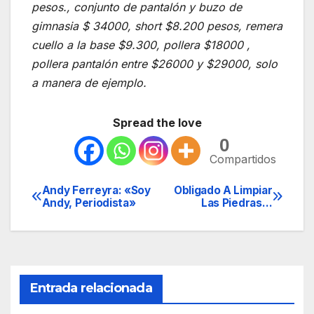
pesos., conjunto de pantalón y buzo de
gimnasia $ 34000, short $8.200 pesos, remera
cuello a la base $9.300, pollera $18000 ,
pollera pantalón entre $26000 y $29000, solo
a manera de ejemplo.
Spread the love
0
Compartidos
Andy Ferreyra: «Soy
Obligado A Limpiar
Navegación
Andy, Periodista»
Las Piedras…
de
entradas
Entrada relacionada