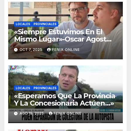
LOCALES
PROVINCIALES
«Siempre Estuvimos En El
Mismo Lugar»-Oscar Agost
Carreño-
OCT 7, 2025
FENIX ONLINE
LOCALES
PROVINCIALES
«Esperamos Que La Provincia
Y La Concesionaria Actúen…»
AGO 19, 2025
FENIX ONLINE