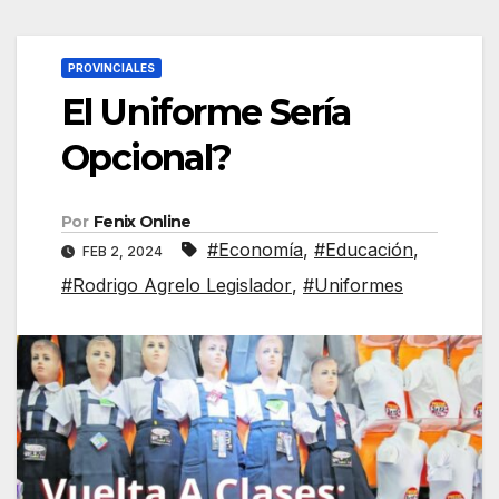
PROVINCIALES
El Uniforme Sería
Opcional?
Por
Fenix Online
#Economía
,
#Educación
,
FEB 2, 2024
#Rodrigo Agrelo Legislador
,
#Uniformes