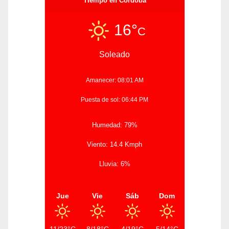
Tiempo en Córdoba
16°
C
Soleado
Amanecer: 08:01 AM
Puesta de sol: 06:44 PM
Humedad: 79%
Viento: 14.4 Kmph
Lluvia: 6%
Jue
Vie
Sáb
Dom
11/23°C
8/18°C
4/19°C
5/14°C