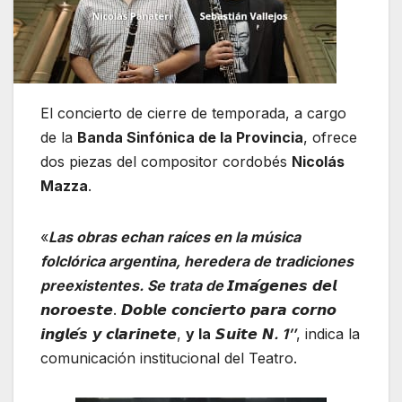
El concierto de cierre de temporada, a cargo
de la
Banda Sinfónica de la Provincia
, ofrece
dos piezas del compositor cordobés
Nicolás
Mazza
.
«
Las obras echan raíces en la música
folclórica argentina, heredera de tradiciones
preexistentes. Se trata de
𝙄𝙢𝙖́𝙜𝙚𝙣𝙚𝙨 𝙙𝙚𝙡
𝙣𝙤𝙧𝙤𝙚𝙨𝙩𝙚. 𝘿𝙤𝙗𝙡𝙚 𝙘𝙤𝙣𝙘𝙞𝙚𝙧𝙩𝙤 𝙥𝙖𝙧𝙖 𝙘𝙤𝙧𝙣𝙤
𝙞𝙣𝙜𝙡𝙚́𝙨 𝙮 𝙘𝙡𝙖𝙧𝙞𝙣𝙚𝙩𝙚,
y la
𝙎𝙪𝙞𝙩𝙚
𝙉. 1″
, indica la
comunicación institucional del Teatro.