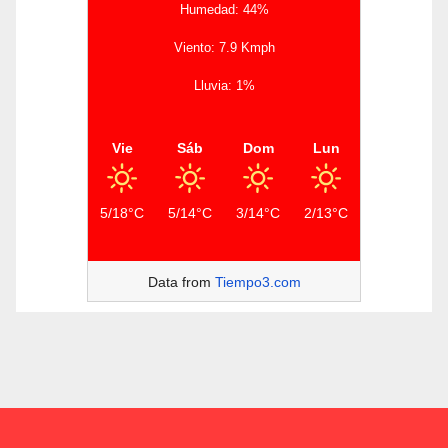
Humedad: 44%
Viento: 7.9 Kmph
Lluvia: 1%
Vie
Sáb
Dom
Lun
5/18°C
5/14°C
3/14°C
2/13°C
Data from
Tiempo3.com