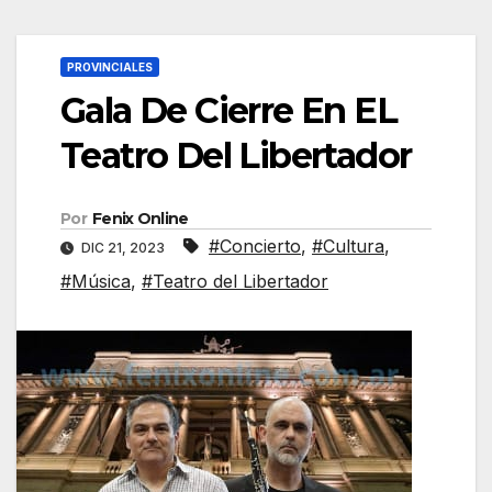
PROVINCIALES
Gala De Cierre En EL
Teatro Del Libertador
Por
Fenix Online
#Concierto
,
#Cultura
,
DIC 21, 2023
#Música
,
#Teatro del Libertador