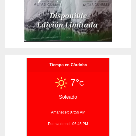
Tiempo en Córdoba
7°
C
Soleado
Amanecer: 07:59 AM
Puesta de sol: 06:45 PM