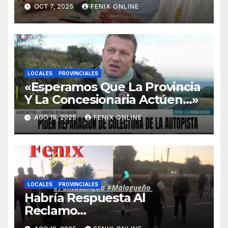
Carreño-
OCT 7, 2025
FENIX ONLINE
LOCALES
PROVINCIALES
«Esperamos Que La Provincia
Y La Concesionaria Actúen…»
AGO 19, 2025
FENIX ONLINE
LOCALES
PROVINCIALES
Habría Respuesta Al
Reclamo…