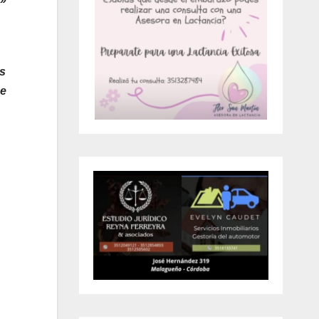
os
ue