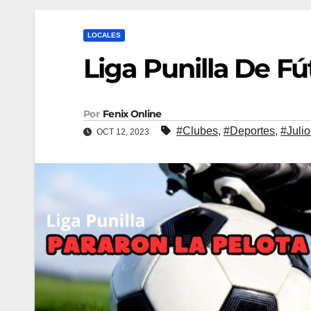
LOCALES
Liga Punilla De Fú
Por
Fenix Online
#Clubes
,
#Deportes
,
#Julio
OCT 12, 2023