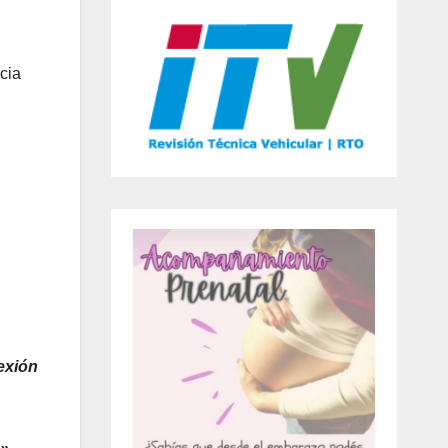
cia
exión
d»