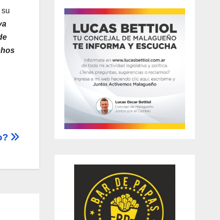
 su
ya
de
chos
ño?