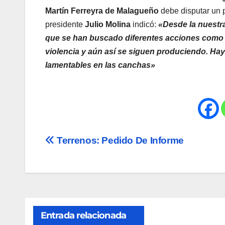
Martín Ferreyra de Malagueño
debe disputar un 
presidente
Julio Molina
indicó:
«Desde la nuestra
que se han buscado diferentes acciones como q
violencia y aún así se siguen produciendo. H
lamentables en las canchas»
Navegación
Terrenos: Pedido De Informe
de
entradas
Entrada relacionada