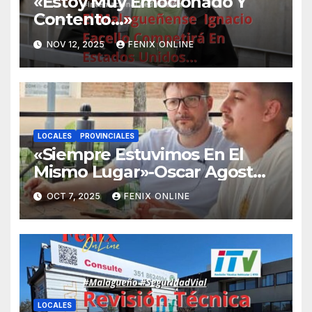
«Estoy Muy Emocionado Y
Contento…»
NOV 12, 2025
FENIX ONLINE
LOCALES
PROVINCIALES
«Siempre Estuvimos En El
Mismo Lugar»-Oscar Agost
Carreño-
OCT 7, 2025
FENIX ONLINE
LOCALES