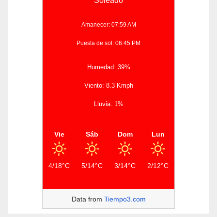
Soleado
Amanecer: 07:59 AM
Puesta de sol: 06:45 PM
Humedad: 39%
Viento: 8.3 Kmph
Lluvia: 1%
Vie
Sáb
Dom
Lun
4/18°C
5/14°C
3/14°C
2/12°C
Data from
Tiempo3.com