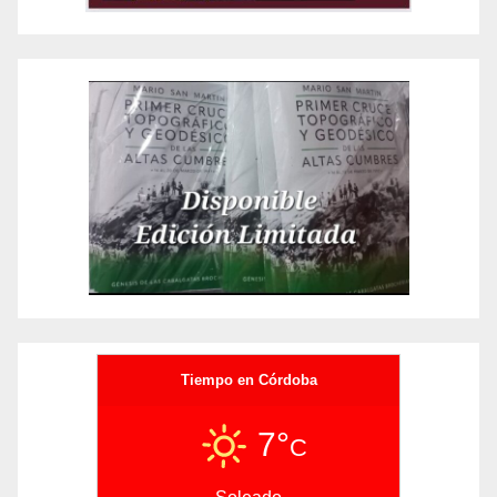
Tiempo en Córdoba
7°
C