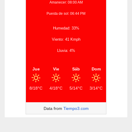
Amanecer: 08:00 AM
Puesta de sol: 06:44 PM
Humedad: 33%
Viento: 41 Kmph
Lluvia: 4%
Jue
Vie
Sáb
Dom
8/18°C
4/18°C
5/14°C
3/14°C
Data from
Tiempo3.com