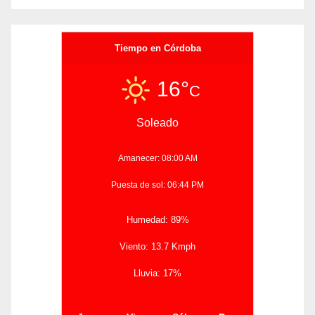
Tiempo en Córdoba
16°
C
Soleado
Amanecer: 08:00 AM
Puesta de sol: 06:44 PM
Humedad: 89%
Viento: 13.7 Kmph
Lluvia: 17%