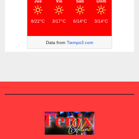
Jue
Vie
Sáb
Dom
8/22°C
3/17°C
6/14°C
3/14°C
Data from
Tiempo3.com