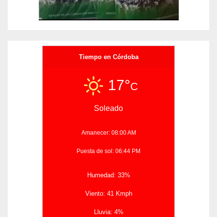
Tiempo en Córdoba
17°
C
Soleado
Amanecer: 08:00 AM
Puesta de sol: 06:44 PM
Humedad: 33%
Viento: 41 Kmph
Lluvia: 4%