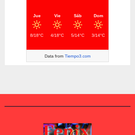
Jue
Vie
Sáb
Dom
8/18°C
4/18°C
5/14°C
3/14°C
Data from
Tiempo3.com