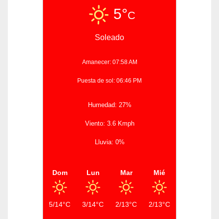
5°
C
Soleado
Amanecer: 07:58 AM
Puesta de sol: 06:46 PM
Humedad: 27%
Viento: 3.6 Kmph
Lluvia: 0%
Dom
Lun
Mar
Mié
5/14°C
3/14°C
2/13°C
2/13°C