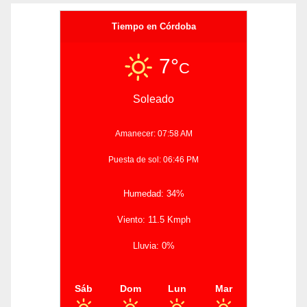
Tiempo en Córdoba
7°
C
Soleado
Amanecer: 07:58 AM
Puesta de sol: 06:46 PM
Humedad: 34%
Viento: 11.5 Kmph
Lluvia: 0%
Sáb
Dom
Lun
Mar