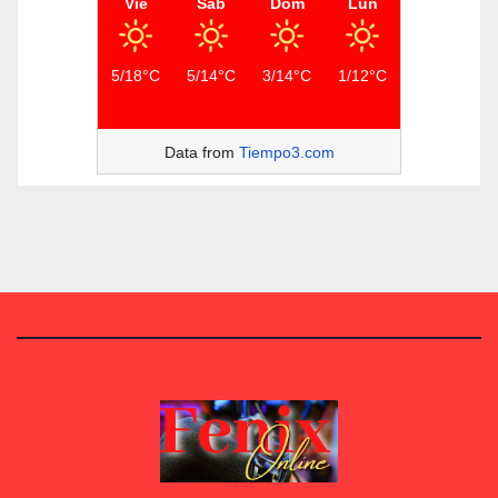
Vie
Sáb
Dom
Lun
5/18°C
5/14°C
3/14°C
1/12°C
Data from
Tiempo3.com