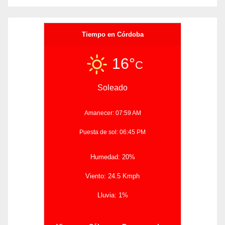
Tiempo en Córdoba
16°
C
Soleado
Amanecer: 07:59 AM
Puesta de sol: 06:45 PM
Humedad: 20%
Viento: 24.5 Kmph
Lluvia: 1%