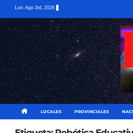
Saltar
Lun. Ago 3rd, 2026
al
contenido
LOCALES
PROVINCIALES
NAC
Etiqueta:
Robótica Educati