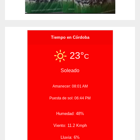
Tiempo en Córdoba
23°
C
Soleado
Amanecer: 08:01 AM
Puesta de sol: 06:44 PM
Humedad: 48%
Viento: 11.2 Kmph
Lluvia: 6%