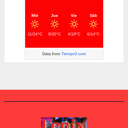
Mié
Jue
Vie
Sáb
11/24°C
8/20°C
4/18°C
6/14°C
Data from
Tiempo3.com