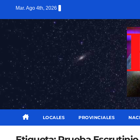
Saltar
Mar. Ago 4th, 2026
al
contenido
LOCALES
PROVINCIALES
NAC
Etiqueta:
Prueba Escrutinio 