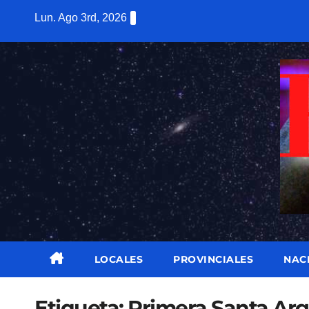
Saltar
Lun. Ago 3rd, 2026
al
contenido
LOCALES
PROVINCIALES
NAC
Etiqueta:
Primera Santa Arg