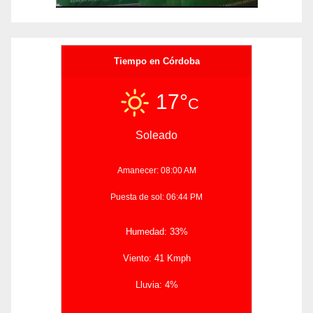
Tiempo en Córdoba
17°
C
Soleado
Amanecer: 08:00 AM
Puesta de sol: 06:44 PM
Humedad: 33%
Viento: 41 Kmph
Lluvia: 4%