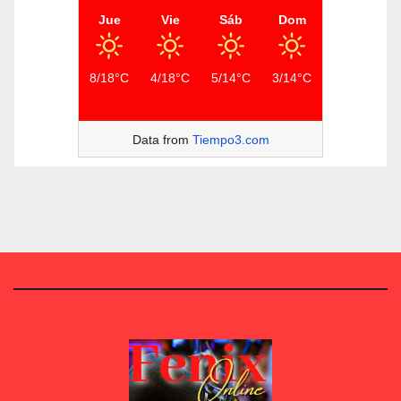
Jue
Vie
Sáb
Dom
8/18°C
4/18°C
5/14°C
3/14°C
Data from
Tiempo3.com