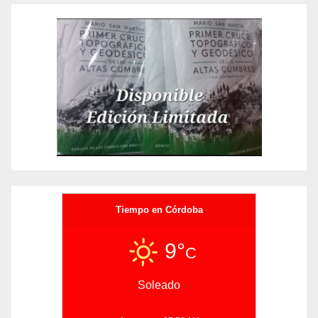
Tiempo en Córdoba
9°
C
Soleado