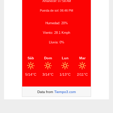
Amanecer: 07:58 AM
Puesta de sol: 06:46 PM
Humedad: 20%
Viento: 28.1 Kmph
Lluvia: 0%
Sáb
Dom
Lun
Mar
5/14°C
3/14°C
1/13°C
2/11°C
Data from
Tiempo3.com