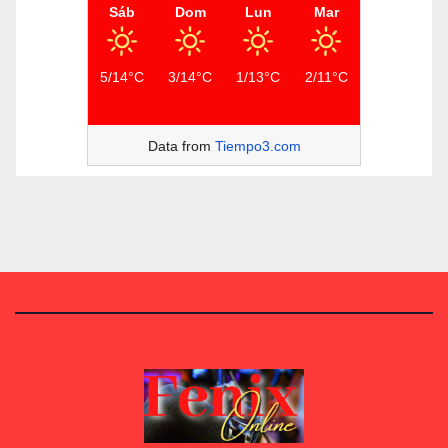
Sáb
Dom
Lun
Mar
5/14°C
3/14°C
1/13°C
2/11°C
Data from
Tiempo3.com