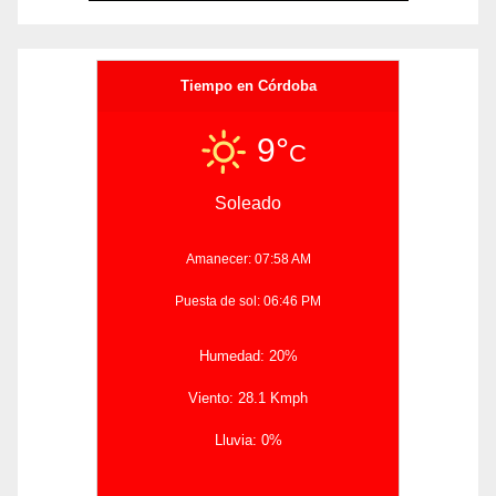
Tiempo en Córdoba
9°
C
Soleado
Amanecer: 07:58 AM
Puesta de sol: 06:46 PM
Humedad: 20%
Viento: 28.1 Kmph
Lluvia: 0%