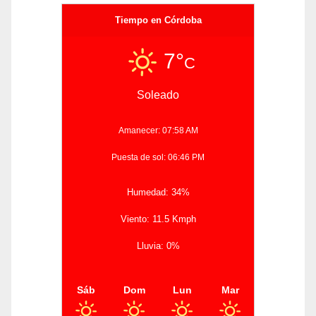
Tiempo en Córdoba
7°
C
Soleado
Amanecer: 07:58 AM
Puesta de sol: 06:46 PM
Humedad: 34%
Viento: 11.5 Kmph
Lluvia: 0%
Sáb
Dom
Lun
Mar