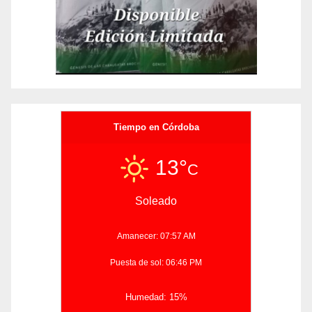
Tiempo en Córdoba
13°
C
Soleado
Amanecer: 07:57 AM
Puesta de sol: 06:46 PM
Humedad: 15%