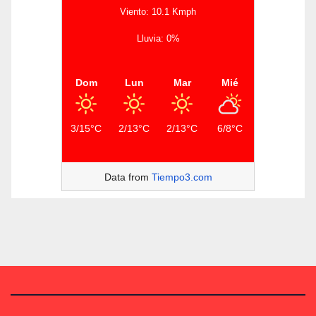
Viento: 10.1 Kmph
Lluvia: 0%
Dom
Lun
Mar
Mié
3/15°C
2/13°C
2/13°C
6/8°C
Data from
Tiempo3.com