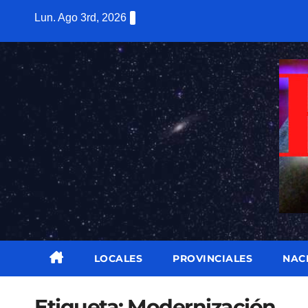
Saltar
Lun. Ago 3rd, 2026
al
contenido
LOCALES
PROVINCIALES
NAC
Etiqueta:
Modernización